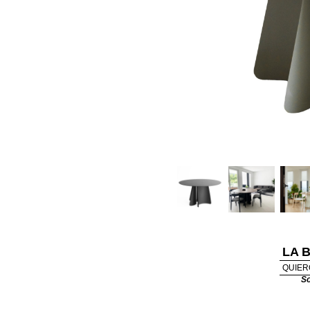
LA 
QUIER
So