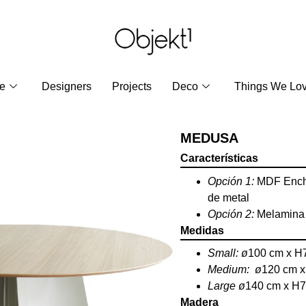
re
Designers
Projects
Deco
Things We Lo
MEDUSA
Características
Opción 1:
MDF Ench
de metal
Opción 2:
Melamina 
Medidas
Small: ø
100 cm x H
Medium: ø
120 cm 
Large ø
140 cm x H
Madera