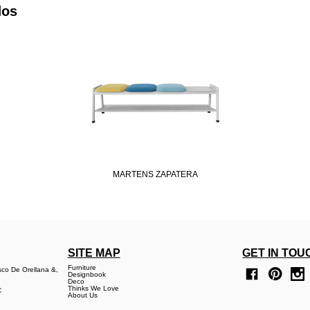
dos
MARTENS ZAPATERA
SITE MAP
GET IN TOU
Furniture
sco De Orellana &,
Designbook
Deco
Thinks We Love
C
About Us