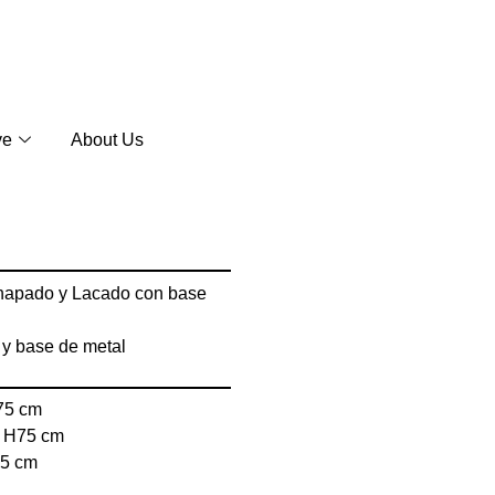
ve
About Us
apado y Lacado con base
y base de metal
75 cm
x H75 cm
75 cm