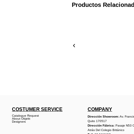
Productos Relaciona
COSTUMER SERVICE
COMPANY
Catalogue Request
Dirección Showroom:
Av. Franci
About Objekt
Quito 170517
Designers
Dirección Fábrica:
Pasaje N53 
Atrás Del Colegio Británico