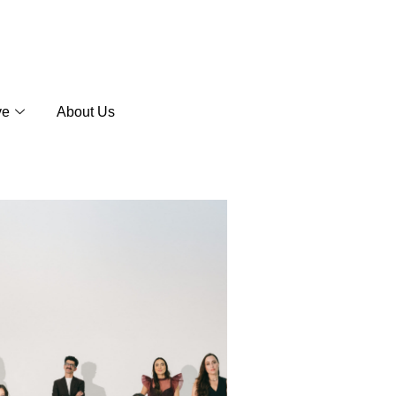
ve
About Us