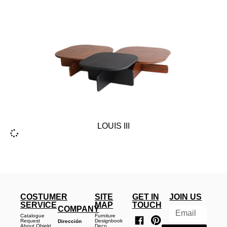
LOUIS III
COSTUMER
SITE
GET IN
JOIN US
SERVICE
MAP
TOUCH
COMPANY
Catalogue
Furniture
Request
Designbook
Dirección
About Objekt
Deco