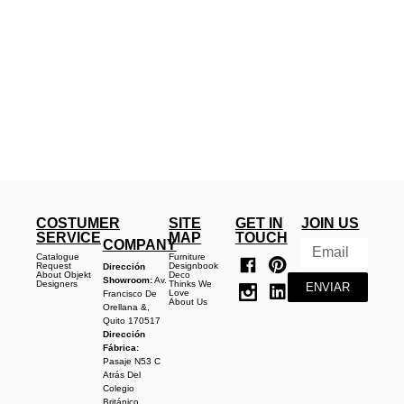
COSTUMER
SITE
GET IN
JOIN US
SERVICE
MAP
TOUCH
COMPANY
Catalogue
Furniture
Request
Designbook
Dirección
About Objekt
Deco
Showroom:
Av.
Designers
Thinks We
ENVIAR
Love
Francisco De
About Us
Orellana &,
Quito 170517
Dirección
Fábrica:
Pasaje N53 C
Atrás Del
Colegio
Británico