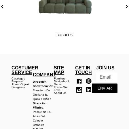
BUBBLES
COSTUMER
SITE
GET IN
JOIN US
SERVICE
MAP
TOUCH
COMPANY
Catalogue
Furniture
Request
Designbook
Dirección
About Objekt
Deco
Showroom:
Av.
Designers
Thinks We
ENVIAR
Love
Francisco De
About Us
Orellana &,
Quito 170517
Dirección
Fábrica:
Pasaje N53 C
Atrás Del
Colegio
Británico