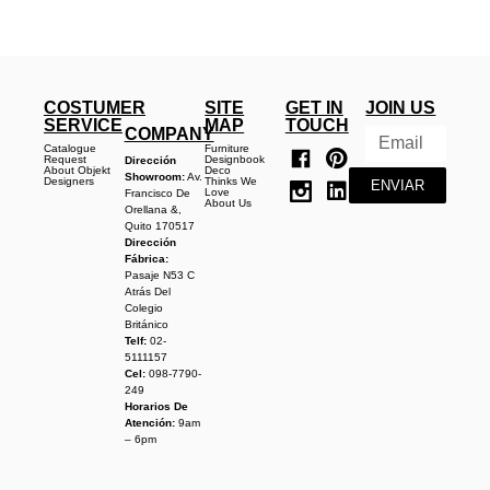
COSTUMER
SITE
GET IN
JOIN US
SERVICE
MAP
TOUCH
COMPANY
Catalogue
Furniture
Request
Designbook
Dirección
About Objekt
Deco
Showroom:
Av.
Designers
Thinks We
ENVIAR
Love
Francisco De
About Us
Orellana &,
Quito 170517
Dirección
Fábrica:
Pasaje N53 C
Atrás Del
Colegio
Británico
Telf:
02-
5111157
Cel:
098-7790-
249
Horarios De
Atención:
9am
– 6pm