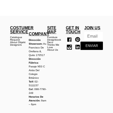
COSTUMER
SITE
GET IN
JOIN US
SERVICE
MAP
TOUCH
COMPANY
Catalogue
Furniture
Request
Designbook
Dirección
About Objekt
Deco
Showroom:
Av.
Designers
Thinks We
ENVIAR
Love
Francisco De
About Us
Orellana &,
Quito 170517
Dirección
Fábrica:
Pasaje N53 C
Atrás Del
Colegio
Británico
Telf:
02-
5111157
Cel:
098-7790-
249
Horarios De
Atención:
9am
– 6pm