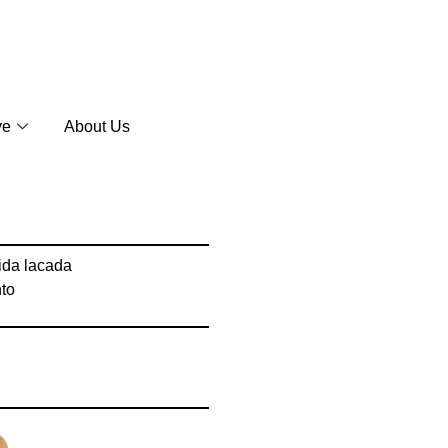
ve
About Us
ida lacada
to