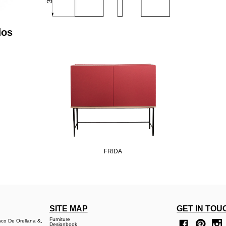
dos
FRIDA
SITE MAP
GET IN TOU
Furniture
sco De Orellana &,
Designbook