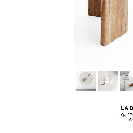
LA 
QUIER
So