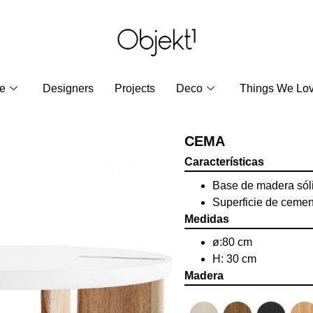
re
Designers
Projects
Deco
Things We Lo
CEMA
Características
Base de madera sól
Superficie de cemen
Medidas
ø:80 cm
H: 30 cm
Madera