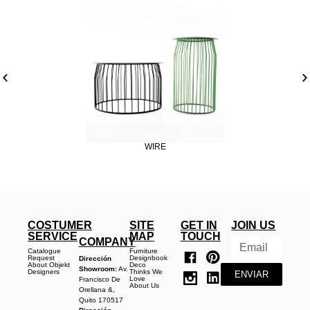
WIRE
COSTUMER
SITE
GET IN
JOIN US
SERVICE
MAP
TOUCH
COMPANY
Catalogue
Furniture
Request
Designbook
Dirección
About Objekt
Deco
Showroom:
Av.
Designers
Thinks We
ENVIAR
Love
Francisco De
About Us
Orellana &,
Quito 170517