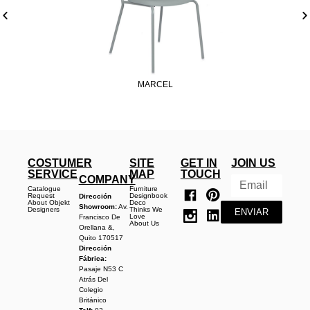
MARCEL
COSTUMER
SITE
GET IN
JOIN US
SERVICE
MAP
TOUCH
COMPANY
Catalogue
Furniture
Request
Designbook
Dirección
About Objekt
Deco
Showroom:
Av.
Designers
Thinks We
ENVIAR
Love
Francisco De
About Us
Orellana &,
Quito 170517
Dirección
Fábrica:
Pasaje N53 C
Atrás Del
Colegio
Británico