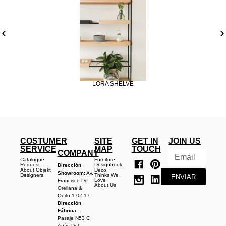
LORA SHELVE
COSTUMER
SITE
GET IN
JOIN US
SERVICE
MAP
TOUCH
COMPANY
Catalogue
Furniture
Request
Designbook
Dirección
About Objekt
Deco
Showroom:
Av.
Designers
Thinks We
ENVIAR
Love
Francisco De
About Us
Orellana &,
Quito 170517
Dirección
Fábrica:
Pasaje N53 C
Atrás Del