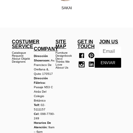
SAKAI
COSTUMER
SITE
GET IN
JOIN US
SERVICE
MAP
TOUCH
COMPANY
Catalogue
Furniture
Request
Designbook
Dirección
About Objekt
Deco
Showroom:
Av.
Designers
Thinks We
ENVIAR
Love
Francisco De
About Us
Orellana &,
Quito 170517
Dirección
Fábrica:
Pasaje N53 C
Atrás Del
Colegio
Británico
Telf:
02-
5111157
Cel:
098-7790-
249
Horarios De
Atención:
9am
– 6pm