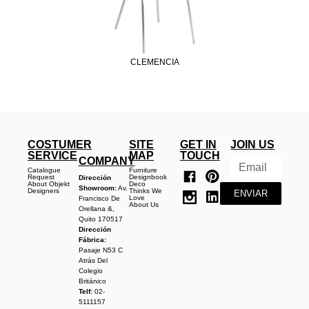
CLEMENCIA
COSTUMER
SITE
GET IN
JOIN US
SERVICE
MAP
TOUCH
COMPANY
Catalogue
Furniture
Request
Designbook
Dirección
About Objekt
Deco
Showroom:
Av.
Designers
Thinks We
ENVIAR
Love
Francisco De
About Us
Orellana &,
Quito 170517
Dirección
Fábrica:
Pasaje N53 C
Atrás Del
Colegio
Británico
Telf:
02-
5111157