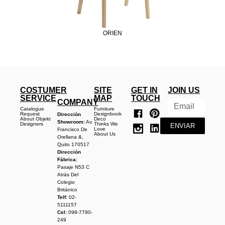
ORIEN
COSTUMER
SITE
GET IN
JOIN US
SERVICE
MAP
TOUCH
COMPANY
Catalogue
Furniture
Request
Designbook
Dirección
About Objekt
Deco
Showroom:
Av.
Designers
Thinks We
ENVIAR
Love
Francisco De
About Us
Orellana &,
Quito 170517
Dirección
Fábrica:
Pasaje N53 C
Atrás Del
Colegio
Británico
Telf:
02-
5111157
Cel:
098-7790-
249