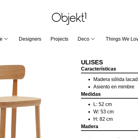
re
Designers
Projects
Deco
Things We Lo
ULISES
Características
Madera sólida laca
Asiento en mimbre
Medidas
L: 52 cm
W: 53 cm
H: 82 cm
Madera