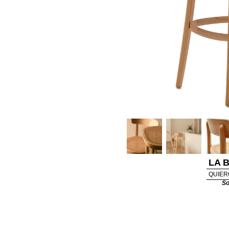
LA 
QUIER
So