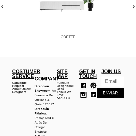
ODETTE
COSTUMER
SITE
GET IN
JOIN US
SERVICE
MAP
TOUCH
COMPANY
Catalogue
Furniture
Request
Designbook
Dirección
About Objekt
Deco
Showroom:
Av.
Designers
Thinks We
ENVIAR
Love
Francisco De
About Us
Orellana &,
Quito 170517
Dirección
Fábrica:
Pasaje N53 C
Atrás Del
Colegio
Británico