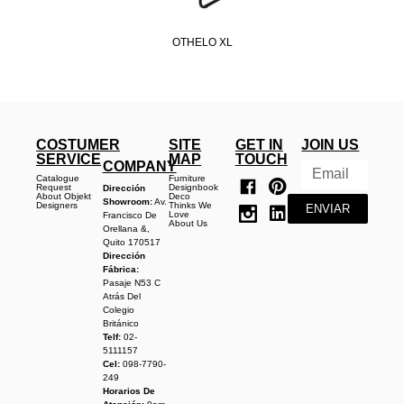
OTHELO XL
COSTUMER
SITE
GET IN
JOIN US
SERVICE
MAP
TOUCH
COMPANY
Catalogue
Furniture
Request
Designbook
Dirección
About Objekt
Deco
Showroom:
Av.
Designers
Thinks We
ENVIAR
Love
Francisco De
About Us
Orellana &,
Quito 170517
Dirección
Fábrica:
Pasaje N53 C
Atrás Del
Colegio
Británico
Telf:
02-
5111157
Cel:
098-7790-
249
Horarios De