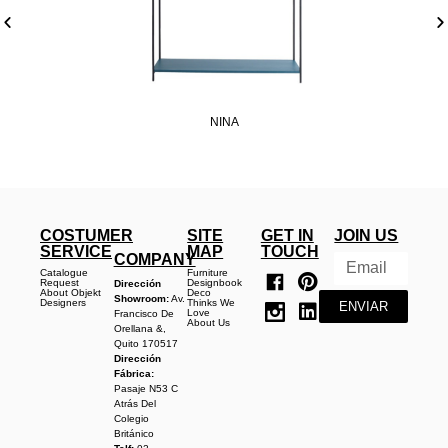
NINA
COSTUMER
SITE
GET IN
JOIN US
SERVICE
MAP
TOUCH
COMPANY
Catalogue
Furniture
Request
Designbook
Dirección
About Objekt
Deco
Showroom:
Av.
Designers
Thinks We
ENVIAR
Love
Francisco De
About Us
Orellana &,
Quito 170517
Dirección
Fábrica:
Pasaje N53 C
Atrás Del
Colegio
Británico