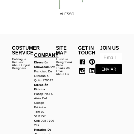
ALESSO
COSTUMER
SITE
GET IN
JOIN US
SERVICE
MAP
TOUCH
COMPANY
Catalogue
Furniture
Request
Designbook
Dirección
About Objekt
Deco
Showroom:
Av.
Designers
Thinks We
ENVIAR
Love
Francisco De
About Us
Orellana &,
Quito 170517
Dirección
Fábrica:
Pasaje N53 C
Atrás Del
Colegio
Británico
Telf:
02-
5111157
Cel:
098-7790-
249
Horarios De