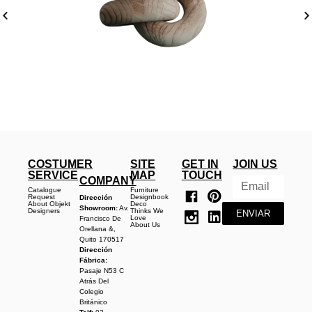
COSTUMER
SITE
GET IN
JOIN US
SERVICE
MAP
TOUCH
COMPANY
Catalogue
Furniture
Request
Designbook
Dirección
About Objekt
Deco
Showroom:
Av.
Designers
Thinks We
ENVIAR
Love
Francisco De
About Us
Orellana &,
Quito 170517
Dirección
Fábrica:
Pasaje N53 C
Atrás Del
Colegio
Británico