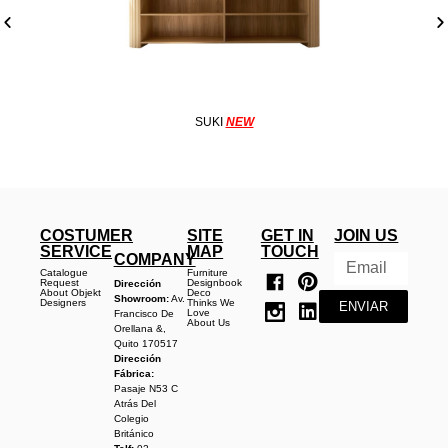
SUKI
NEW
COSTUMER
SITE
GET IN
JOIN US
SERVICE
MAP
TOUCH
COMPANY
Catalogue
Furniture
Request
Designbook
Dirección
About Objekt
Deco
Showroom:
Av.
Designers
Thinks We
ENVIAR
Love
Francisco De
About Us
Orellana &,
Quito 170517
Dirección
Fábrica:
Pasaje N53 C
Atrás Del
Colegio
Británico