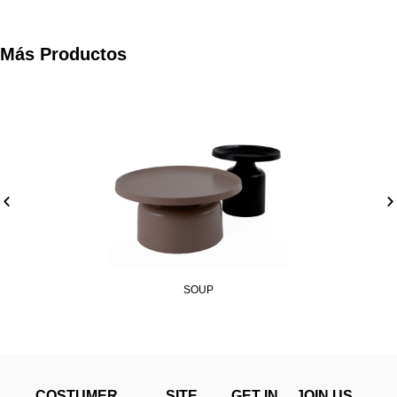
Más Productos
SOUP
COSTUMER
SITE
GET IN
JOIN US