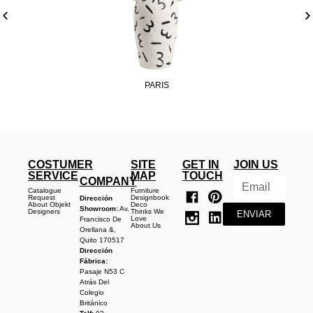
PARIS
COSTUMER
SITE
GET IN
JOIN US
SERVICE
MAP
TOUCH
COMPANY
Catalogue
Furniture
Request
Designbook
Dirección
About Objekt
Deco
Showroom:
Av.
Designers
Thinks We
ENVIAR
Love
Francisco De
About Us
Orellana &,
Quito 170517
Dirección
Fábrica:
Pasaje N53 C
Atrás Del
Colegio
Británico