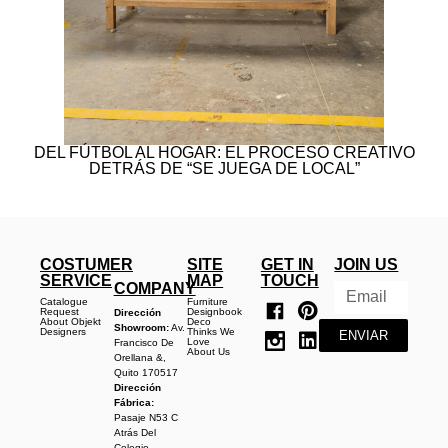
DEL FÚTBOL AL HOGAR: EL PROCESO CREATIVO
DETRÁS DE “SE JUEGA DE LOCAL”
COSTUMER
SITE
GET IN
JOIN US
SERVICE
MAP
TOUCH
COMPANY
Catalogue
Furniture
Request
Designbook
Dirección
About Objekt
Deco
Showroom:
Av.
Designers
Thinks We
ENVIAR
Love
Francisco De
About Us
Orellana &,
Quito 170517
Dirección
Fábrica:
Pasaje N53 C
Atrás Del
Colegio