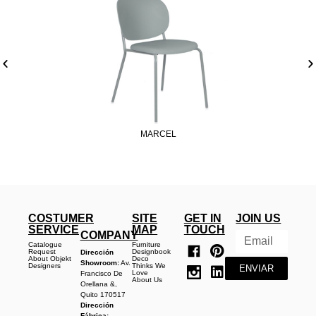
MARCEL
COSTUMER
SITE
GET IN
JOIN US
SERVICE
MAP
TOUCH
COMPANY
Catalogue
Furniture
Request
Designbook
Dirección
About Objekt
Deco
Showroom:
Av.
Designers
Thinks We
ENVIAR
Love
Francisco De
About Us
Orellana &,
Quito 170517
Dirección
Fábrica: