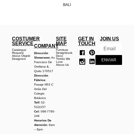
BALI
COSTUMER
SITE
GET IN
JOIN US
SERVICE
MAP
TOUCH
COMPANY
Catalogue
Furniture
Request
Designbook
Dirección
About Objekt
Deco
Showroom:
Av.
Designers
Thinks We
ENVIAR
Love
Francisco De
About Us
Orellana &,
Quito 170517
Dirección
Fábrica:
Pasaje N53 C
Atrás Del
Colegio
Británico
Telf:
02-
5111157
Cel:
098-7790-
249
Horarios De
Atención:
9am
– 6pm