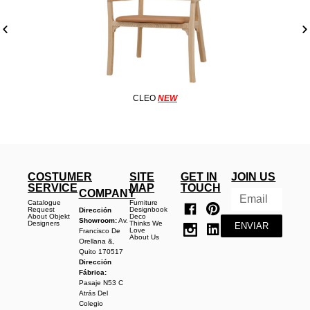
CLEO
NEW
COSTUMER
SITE
GET IN
JOIN US
SERVICE
MAP
TOUCH
COMPANY
Catalogue
Furniture
Request
Designbook
Dirección
About Objekt
Deco
Showroom:
Av.
Designers
Thinks We
ENVIAR
Love
Francisco De
About Us
Orellana &,
Quito 170517
Dirección
Fábrica:
Pasaje N53 C
Atrás Del
Colegio