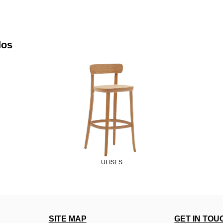
dos
ULISES
SITE MAP
GET IN TOU