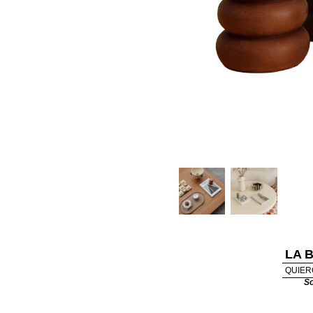
LA 
QUIER
So