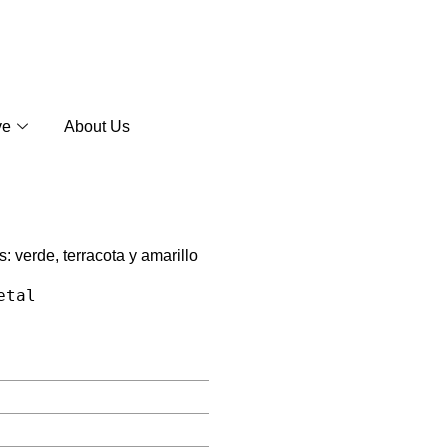
ve
About Us
: verde, terracota y amarillo
etal