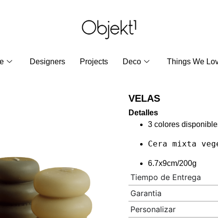
re
Designers
Projects
Deco
Things We Lo
VELAS
Detalles
3 colores disponibles
Cera mixta veg
6.7x9cm/200g
Tiempo de Entrega
Garantia
Personalizar