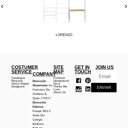
LORENZO
COSTUMER
SITE
GET IN
JOIN US
SERVICE
MAP
TOUCH
COMPANY
Catalogue
Furniture
Request
Designbook
Dirección
About Objekt
Deco
Showroom:
Av.
Designers
Thinks We
ENVIAR
Love
Francisco De
About Us
Orellana &,
Quito 170517
Dirección
Fábrica:
Pasaje N53 C
Atrás Del
Colegio
Británico