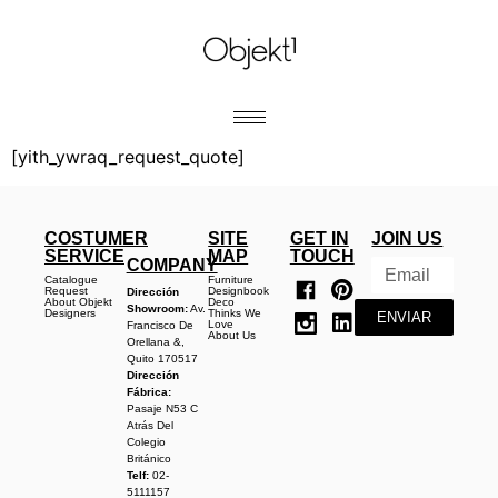
[yith_ywraq_request_quote]
COSTUMER
SITE
GET IN
JOIN US
SERVICE
MAP
TOUCH
COMPANY
Catalogue
Furniture
Request
Designbook
Dirección
About Objekt
Deco
Showroom:
Av.
Designers
Thinks We
ENVIAR
Love
Francisco De
About Us
Orellana &,
Quito 170517
Dirección
Fábrica:
Pasaje N53 C
Atrás Del
Colegio
Británico
Telf:
02-
5111157