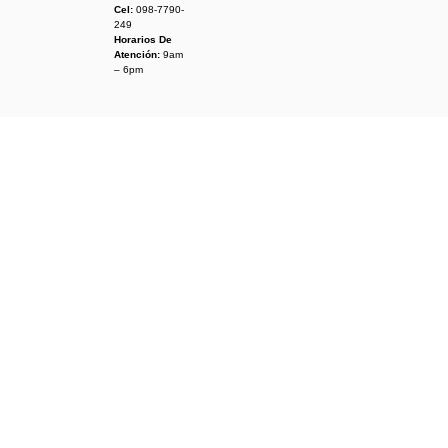
Cel:
098-7790-
249
Horarios De
Atención:
9am
– 6pm