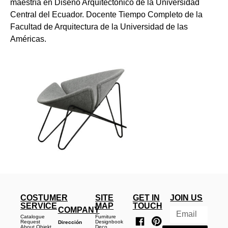
maestría en Diseño Arquitectónico de la Universidad
Central del Ecuador. Docente Tiempo Completo de la
Facultad de Arquitectura de la Universidad de las
Américas.
COSTUMER
SITE
GET IN
JOIN US
SERVICE
MAP
TOUCH
COMPANY
Catalogue
Furniture
Request
Designbook
Dirección
About Objekt
Deco